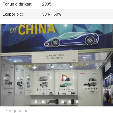
KUALITAS
Tahun didirikan:
2005
Ekspor p.c:
50% - 60%
HUBUNGI
KAMI
BERITA
PERMINTAAN
PENAWARAN
SITEMAP
PRIVACY
POLICY
Pengenalan