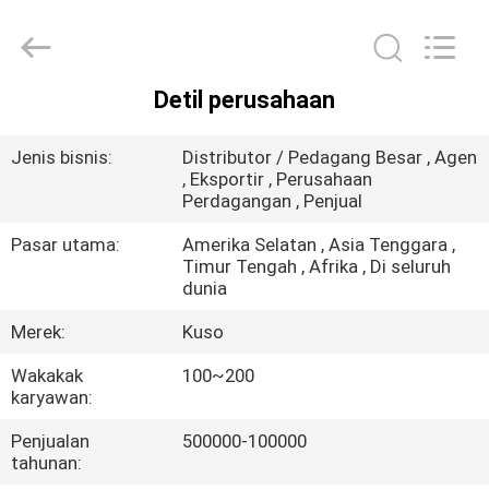
Guangzhou
Shunzheng
Technology
Co.,
Ltd.
All
Rights
Detil perusahaan
Reserved.
RUMAH
Jenis bisnis:
Distributor / Pedagang Besar , Agen
PRODUK
, Eksportir , Perusahaan
Perdagangan , Penjual
Pasar utama:
Amerika Selatan , Asia Tenggara ,
TENTANG
Timur Tengah , Afrika , Di seluruh
KAMI
dunia
Merek:
Kuso
TUR
Wakakak
100~200
PABRIK
karyawan:
Penjualan
500000-100000
KONTROL
tahunan: