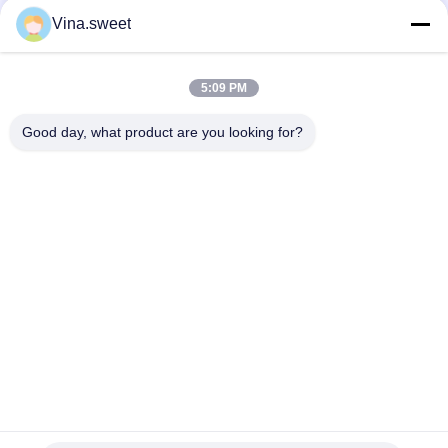
Vina.sweet
5:09 PM
Good day, what product are you looking for?
Bad Request
Semua
Suku Cadang Truk 
Bagian Truk Jepang
Aftermarket
Suku Cadang Truk
Hino 700 Parts
Suku Cadang Hino 
Hino 300 Bagian
500
Suku Cadang Mesin 
Suku Cadang Rem 
Hino
Hino