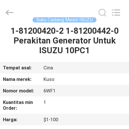
Guangzhou
Shunzheng
Technology
Co.,
Ltd.
Suku Cadang Mesin ISUZU
All
Rights
Reserved.
1-81200420-2 1-81200442-0
RUMAH
Perakitan Generator Untuk
PRODUK
ISUZU 10PC1
TENTANG
Tempat asal:
Cina
KAMI
Nama merek:
Kuso
Nomor model:
6WF1
TUR
Kuantitas min
1
PABRIK
Order:
Harga:
$1-100
KONTROL