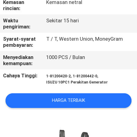
Kemasan
Kemasan netral
KUALITAS
rincian:
Waktu
Sekitar 15 hari
HUBUNGI
pengiriman:
KAMI
Syarat-syarat
T / T, Western Union, MoneyGram
pembayaran:
BERITA
Menyediakan
1000 PCS / Bulan
kemampuan:
PERMINTAAN
Cahaya Tinggi:
,
,
1-81200420-2
1-81200442-0
PENAWARAN
ISUZU 10PC1 Perakitan Generator
HARGA TERBAIK
SITEMAP
PRIVACY
POLICY