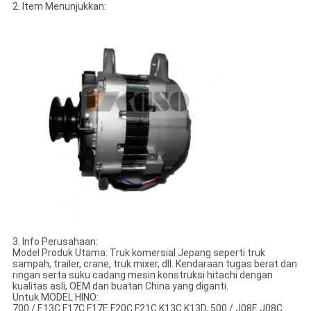
2. Item Menunjukkan:
3. Info Perusahaan:
Model Produk Utama: Truk komersial Jepang seperti truk
sampah, trailer, crane, truk mixer, dll. Kendaraan tugas berat dan
ringan serta suku cadang mesin konstruksi hitachi dengan
kualitas asli, OEM dan buatan China yang diganti.
Untuk MODEL HINO:
700 / E13C F17C F17E F20C F21C K13C K13D, 500 / J08E J08C