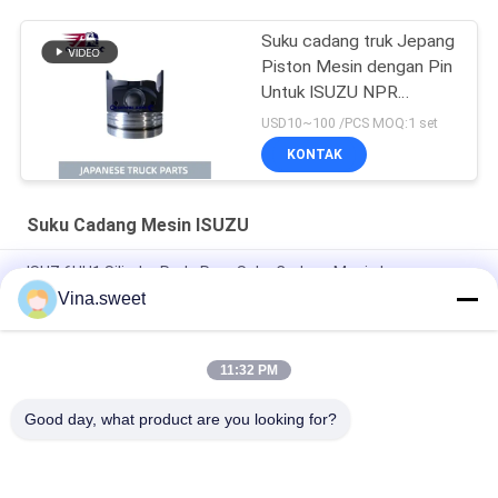
Suku cadang truk Jepang
Piston Mesin dengan Pin
Untuk ISUZU NPR
4HG1T Model baru 8-
USD10~100 /PCS MOQ:1 set
98209745-0
KONTAK
Suku Cadang Mesin ISUZU
ISUZ 6HH1 Silinder Roda Rem Suku Cadang Mesin Isuzu
Vina.sweet
Suku Cadang Mobil Kepala Gasket 6SD1 Suku Cadang Mesin
Isuzu
11:32 PM
8-94393-346-1 Cylinder Head Gasket Suku Cadang Mesin
Isuzu
Good day, what product are you looking for?
Bad Request
Semua