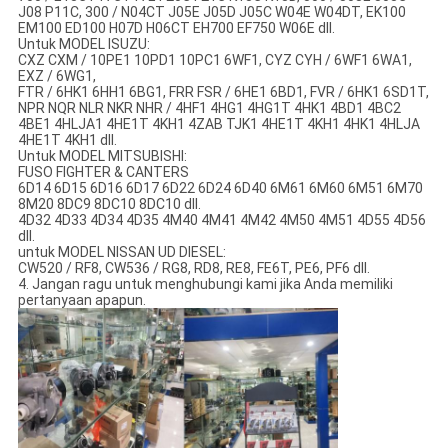
J08 P11C, 300 / N04CT J05E J05D J05C W04E W04DT, EK100
EM100 ED100 H07D H06CT EH700 EF750 W06E dll.
Untuk MODEL ISUZU:
CXZ CXM / 10PE1 10PD1 10PC1 6WF1, CYZ CYH / 6WF1 6WA1,
EXZ / 6WG1,
FTR / 6HK1 6HH1 6BG1, FRR FSR / 6HE1 6BD1, FVR / 6HK1 6SD1T,
NPR NQR NLR NKR NHR / 4HF1 4HG1 4HG1T 4HK1 4BD1 4BC2
4BE1 4HLJA1 4HE1T 4KH1 4ZAB TJK1 4HE1T 4KH1 4HK1 4HLJA
4HE1T 4KH1 dll.
Untuk MODEL MITSUBISHI:
FUSO FIGHTER & CANTERS
6D14 6D15 6D16 6D17 6D22 6D24 6D40 6M61 6M60 6M51 6M70
8M20 8DC9 8DC10 8DC10 dll.
4D32 4D33 4D34 4D35 4M40 4M41 4M42 4M50 4M51 4D55 4D56
dll.
untuk MODEL NISSAN UD DIESEL:
CW520 / RF8, CW536 / RG8, RD8, RE8, FE6T, PE6, PF6 dll.
4. Jangan ragu untuk menghubungi kami jika Anda memiliki
pertanyaan apapun.