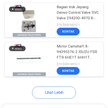
Bagian truk Jepang
17
Denso Control Valve SVC
Valve 294200-4970 8-
Bagian Tubuh Hino
98145449-1 Untuk
$10-$800 MOQ:1
ISUZU FVR34 LT134
KONTAK
6HK1TC 6HK1T Bagian
ISUZU
Motor Camshaft 8-
94395576-2 ISUZU FSR
FTR 6HE1T 6HH1T
62
Untuk suku cadang truk
$10-$800 MOQ:1
Suku Cadang Mesin
Isuzu
KONTAK
ISUZU
Lihat Lebih