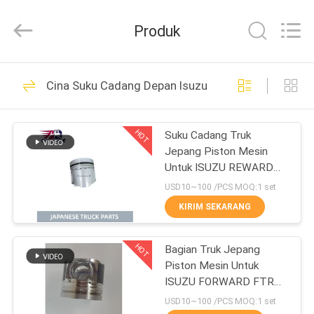
Guangzhou
Shunzheng
Technology
Produk
Co.,
Ltd.
All
Rights
Reserved.
RUMAH
176
Cina Suku Cadang Depan Isuzu
Bagian truk Jepang
PRODUK
HOT
Suku Cadang Truk
Jepang Piston Mesin
TENTANG
Untuk ISUZU REWARD
KAMI
NPR NKR 4BD1 4BD1T
USD10~100 /PCS MOQ:1 set
OEM 5-12111242-0
KIRIM SEKARANG
51
TUR
Suku Cadang Truk
HOT
Bagian Truk Jepang
PABRIK
Piston Mesin Untuk
Aftermarket
ISUZU FORWARD FTR
KONTROL
FVR FSR 4HK1T 8-
USD10~100 /PCS MOQ:1 set