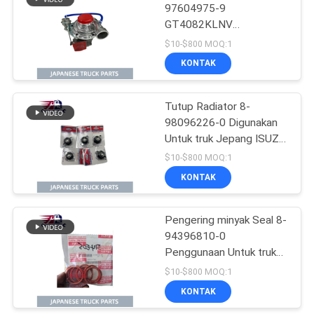
97604975-9
GT4082KLNV
73
Penggunaan Untuk truk
$10-$800 MOQ:1
Jepang ISUZU FRR
Suku Cadang Mesin
KONTAK
6HK1-TC Isuzu Truck
Hino
Part
Tutup Radiator 8-
98096226-0 Digunakan
Untuk truk Jepang ISUZU
FRR 6HK1 Suku Cadang
$10-$800 MOQ:1
Truk Isuzu
KONTAK
22
Suku Cadang Rem
Pengering minyak Seal 8-
94396810-0
Hino
Penggunaan Untuk truk
Jepang ISUZU FVR 6HK1
$10-$800 MOQ:1
6UZ1 6SD1 Isuzu Truck
KONTAK
Parts