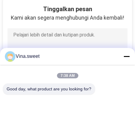
28
Tinggalkan pesan
Suku Cadang Rem
Kami akan segera menghubungi Anda kembali!
Isuzu
Vina.sweet
8
7:38 AM
Suku Cadang Tubuh
Good day, what product are you looking for?
Isuzu
Bad Request
Semua
Suku Cadang Truk 
Bagian Truk Jepang
Aftermarket
21