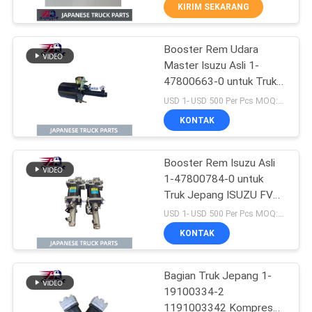
98215307-0
KUALITAS
KIRIM SEKARANG
Booster Rem Udara
HUBUNGI
32
Master Isuzu Asli 1-
KAMI
47800663-0 untuk Truk
Suku Cadang Truk
Jepang ISUZU FSR33
USD 1- USD 500 Per Pcs MOQ:1 buah
6HH1 6HK1 OEM
BERITA
KONTAK
1478006630
PERMINTAAN
Booster Rem Isuzu Asli
1-47800784-0 untuk
PENAWARAN
Truk Jepang ISUZU FVR
123
FRR 6HH1 6HK1 6HL1
USD 1- USD 500 Per Pcs MOQ:1 buah
OEM 1478007840
SITEMAP
KONTAK
Hino 700 Parts
PRIVACY
Bagian Truk Jepang 1-
19100334-2
POLICY
1191003342 Kompresor