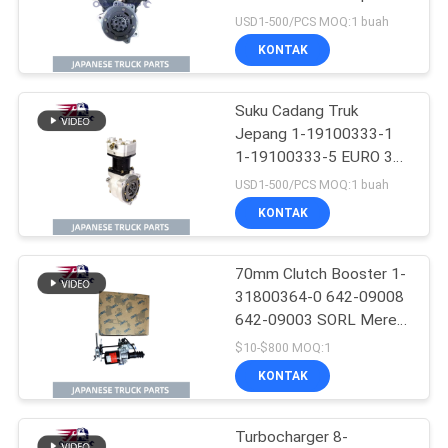
Udara Pompa Assy Untuk
USD1-500/PCS MOQ:1 buah
ISUZU CYZ51K 6WF1
KONTAK
HNTC Merek
185
Suku Cadang Hino
Suku Cadang Truk
Jepang 1-19100333-1
500
1-19100333-5 EURO 3
Pompa Kompresor Udara
USD1-500/PCS MOQ:1 buah
Assy Untuk ISUZU
KONTAK
CYZ51K CXZ51K 6WF1
Merek HNTC
70mm Clutch Booster 1-
76
31800364-0 642-09008
642-09003 SORL Merek
hino 300 bagian
Penggunaan Untuk Truk
$10-$800 MOQ:1
Jepang ISUZU FVR 6HK1
KONTAK
Isuzu Truck Parts
Turbocharger 8-