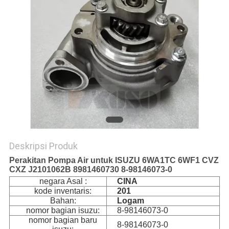
Deskripsi Produk
Perakitan Pompa Air untuk ISUZU 6WA1TC 6WF1 CVZ
CXZ J2101062B 8981460730 8-98146073-0
negara Asal :
CINA
kode inventaris:
201
Bahan:
Logam
nomor bagian isuzu:
8-98146073-0
nomor bagian baru
8-98146073-0