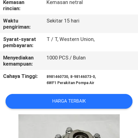
Kemasan
Kemasan netral
KUALITAS
rincian:
Waktu
Sekitar 15 hari
HUBUNGI
pengiriman:
KAMI
Syarat-syarat
T / T, Western Union,
pembayaran:
BERITA
Menyediakan
1000 PCS / Bulan
kemampuan:
PERMINTAAN
Cahaya Tinggi:
,
,
8981460730
8-98146073-0
PENAWARAN
6WF1 Perakitan Pompa Air
HARGA TERBAIK
SITEMAP
PRIVACY
POLICY