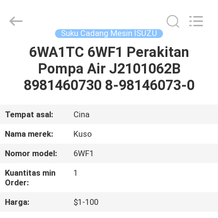
Guangzhou
Shunzheng
Technology
Co.,
Ltd.
Suku Cadang Mesin ISUZU
All
Rights
Reserved.
6WA1TC 6WF1 Perakitan
RUMAH
Pompa Air J2101062B
PRODUK
8981460730 8-98146073-0
TENTANG
Tempat asal:
Cina
KAMI
Nama merek:
Kuso
Nomor model:
6WF1
TUR
Kuantitas min
1
PABRIK
Order:
Harga:
$1-100
KONTROL