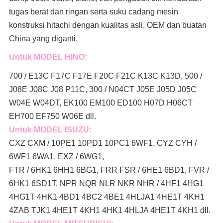
tugas berat dan ringan serta suku cadang mesin
konstruksi hitachi dengan kualitas asli, OEM dan buatan
China yang diganti.
Untuk MODEL HINO:
700 / E13C F17C F17E F20C F21C K13C K13D, 500 /
J08E J08C J08 P11C, 300 / N04CT J05E J05D J05C
W04E W04DT,
EK100 EM100 ED100 H07D H06CT
EH700 EF750 W06E dll.
Untuk MODEL ISUZU:
CXZ CXM / 10PE1 10PD1 10PC1 6WF1, CYZ CYH /
6WF1 6WA1, EXZ / 6WG1,
FTR / 6HK1 6HH1 6BG1, FRR FSR / 6HE1 6BD1, FVR /
6HK1 6SD1T, NPR NQR NLR NKR NHR / 4HF1 4HG1
4HG1T 4HK1 4BD1 4BC2 4BE1 4HLJA1 4HE1T 4KH1
4ZAB TJK1 4HE1T 4KH1 4HK1 4HLJA 4HE1T 4KH1 dll.