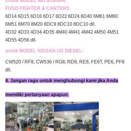
Untuk MODEL MITSUBISHI:
FUSO FIGHTER & CANTERS
6D14 6D15 6D16 6D17 6D22 6D24 6D40 6M61 6M60
6M51 6M70 8M20 8DC9 8DC10 8DC10 dll.
4D32 4D33 4D34 4D35 4M40 4M41 4M42 4M50 4M51
4D55 4D56 dll.
untuk MODEL NISSAN UD DIESEL:
CW520 / RF8, CW536 / RG8, RD8, RE8, FE6T, PE6, PF6
dll.
4. Jangan ragu untuk menghubungi kami jika Anda
memiliki pertanyaan apapun.