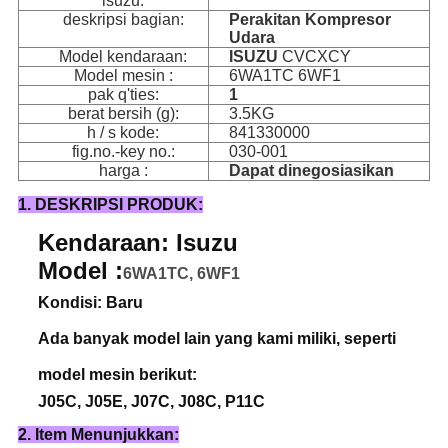
isuzu:
deskripsi bagian:
Perakitan Kompresor
Udara
Model kendaraan:
ISUZU
CVCXCY
Model mesin :
6WA1TC 6WF1
pak q'ties:
1
berat bersih (g):
3.5KG
h / s kode:
841330000
fig.no.-key no.:
030-001
harga :
Dapat dinegosiasikan
1. DESKRIPSI PRODUK:
Kendaraan: Isuzu
Model :
6WA1TC, 6WF1
Kondisi: Baru
Ada banyak model lain yang kami miliki, seperti
model mesin berikut:
J05C, J05E, J07C, J08C, P11C
2. Item Menunjukkan: