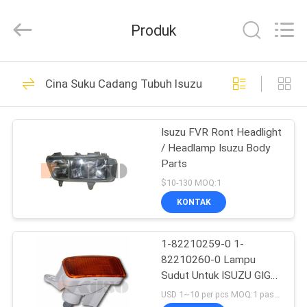
Guangzhou
Shunzheng
Technology
Produk
Co.,
Ltd.
All
Rights
Reserved.
RUMAH
176
Cina Suku Cadang Tubuh Isuzu
Bagian truk Jepang
PRODUK
Isuzu FVR Ront Headlight
/ Headlamp Isuzu Body
TENTANG
Parts
KAMI
$10-130 MOQ:1
KONTAK
51
TUR
Suku Cadang Truk
1-82210259-0 1-
PABRIK
82210260-0 Lampu
Aftermarket
Sudut Untuk ISUZU GIGA
KONTROL
CXZ CYZ CYH
USD 1~10 per pcs MOQ:1 pasang