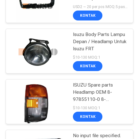
FORWARD GIGA FVR
USD2 ~ 20 per pcs MOQ:5 pasang
FTR EXR
KONTAK
185
Suku Cadang Hino
Isuzu Body Parts Lampu
Depan / Headlamp Untuk
500
Isuzu FRT
$10-130 MOQ:1
KONTAK
ISUZU Spare parts
76
Headlamp OEM 8-
97855110-0 8-
hino 300 bagian
978551100
$10-130 MOQ:1
KONTAK
No input file specified.