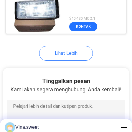
73
$10-130 MOQ:1
Suku Cadang Mesin
KONTAK
Hino
Lihat Lebih
22
Tinggalkan pesan
Suku Cadang Rem
Kami akan segera menghubungi Anda kembali!
Hino
Vina.sweet