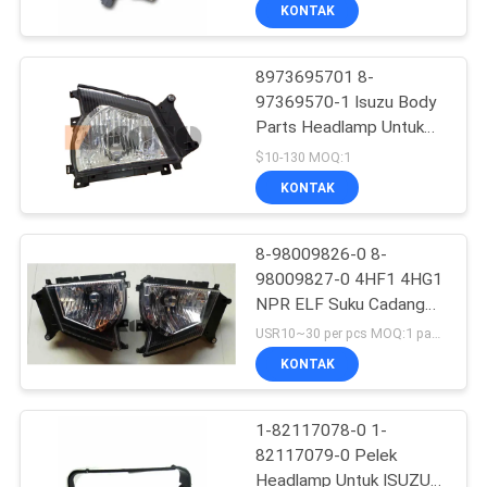
KUALITAS
KONTAK
8973695701 8-
HUBUNGI
32
97369570-1 Isuzu Body
KAMI
Parts Headlamp Untuk
Suku Cadang Truk
Isuzu NPR
$10-130 MOQ:1
BERITA
KONTAK
PERMINTAAN
8-98009826-0 8-
98009827-0 4HF1 4HG1
PENAWARAN
NPR ELF Suku Cadang
123
Truk
USR10~30 per pcs MOQ:1 pasang
SITEMAP
KONTAK
Hino 700 Parts
PRIVACY
1-82117078-0 1-
82117079-0 Pelek
POLICY
Headlamp Untuk ISUZU