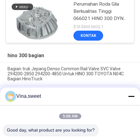
Perumahan Roda Gila
Berkualitas Tinggi
066021 HINO 300 DYNA
N04CT N04C untuk Suku
$10-$800 MOQ:1
Cadang Hino 300
KONTAK
hino 300 bagian
Bagian truk Jepang Denso Common Rail Valve SVC Valve
294200-2850 294200-4850 Untuk HINO 300 TOYOTA N04C
Bagian HinoTruck
Bagian Truk Jepang Denso Suction Control SVC Valve 294200-
Vina.sweet
4850 04226-E0110 Untuk HINO 300 TOYOTA N04C Bagian
HinoTruck
Bagian Truk Jepang Ruang rem knalpot 46760-36260
5:08 AM
Penggunaan Untuk Truk HINO 300 TOYOTA COASTER
HINOHINO MOTOR PARTS
Good day, what product are you looking for?