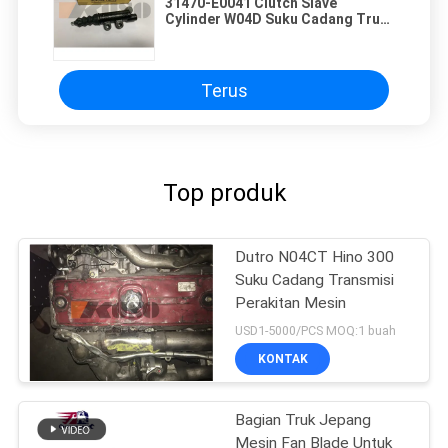
31470-E0041 Clutch Slave
Cylinder W04D Suku Cadang Truk
Aftermarket
Terus
Top produk
Dutro N04CT Hino 300
Suku Cadang Transmisi
Perakitan Mesin
USD1-5000/PCS MOQ:1 buah
KONTAK
Bagian Truk Jepang
Mesin Fan Blade Untuk