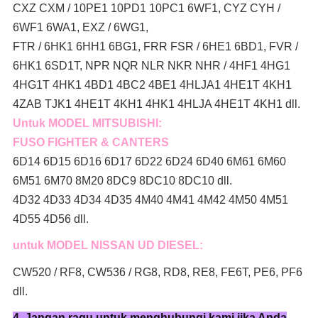
CXZ CXM / 10PE1 10PD1 10PC1 6WF1, CYZ CYH /
6WF1 6WA1, EXZ / 6WG1,
FTR / 6HK1 6HH1 6BG1, FRR FSR / 6HE1 6BD1, FVR /
6HK1 6SD1T, NPR NQR NLR NKR NHR / 4HF1 4HG1
4HG1T 4HK1 4BD1 4BC2 4BE1 4HLJA1 4HE1T 4KH1
4ZAB TJK1 4HE1T 4KH1 4HK1 4HLJA 4HE1T 4KH1 dll.
Untuk MODEL MITSUBISHI:
FUSO FIGHTER & CANTERS
6D14 6D15 6D16 6D17 6D22 6D24 6D40 6M61 6M60
6M51 6M70 8M20 8DC9 8DC10 8DC10 dll.
4D32 4D33 4D34 4D35 4M40 4M41 4M42 4M50 4M51
4D55 4D56 dll.
untuk MODEL NISSAN UD DIESEL:
CW520 / RF8, CW536 / RG8, RD8, RE8, FE6T, PE6, PF6
dll.
4. Jangan ragu untuk menghubungi kami jika Anda