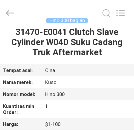
Guangzhou
Shunzheng
Technology
Co.,
Ltd.
Hino 300 bagian
All
Rights
Reserved.
31470-E0041 Clutch Slave
RUMAH
Cylinder W04D Suku Cadang
PRODUK
Truk Aftermarket
TENTANG
Tempat asal:
Cina
KAMI
Nama merek:
Kuso
Nomor model:
Hino 300
TUR
Kuantitas min
1
PABRIK
Order:
Harga:
$1-100
KONTROL