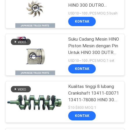
HINO 300 DUTRO
N04CT N04C OEM
USD10~100 /PCS MOQ:5 buah
16361-78100
KONTAK
Suku Cadang Mesin HINO
Piston Mesin dengan Pin
Untuk HINO 300 DUTRO
W04D OEM 13216-
USD10~100 /PCS MOQ:1 set
E0020
KONTAK
Kualitas tinggi 8 lubang
Crankshaft 13411-E0071
13411-78080 HINO 300
Dutro W04D N04CT
$10-$800 MOQ:1
N04C/Toyota Untuk Hino
KONTAK
300 Bagian