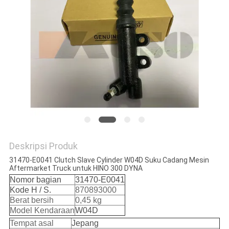
Deskripsi Produk
31470-E0041 Clutch Slave Cylinder W04D Suku Cadang Mesin
Aftermarket Truck untuk HINO 300 DYNA
Nomor bagian
31470-E0041
Kode H / S.
870893000
Berat bersih
0,45 kg
Model Kendaraan
W04D
Tempat asal
Jepang