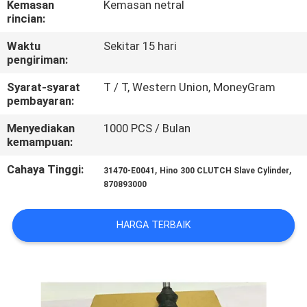
Kemasan
Kemasan netral
KUALITAS
rincian:
Waktu
Sekitar 15 hari
HUBUNGI
pengiriman:
KAMI
Syarat-syarat
T / T, Western Union, MoneyGram
pembayaran:
BERITA
Menyediakan
1000 PCS / Bulan
kemampuan:
PERMINTAAN
Cahaya Tinggi:
,
,
31470-E0041
Hino 300 CLUTCH Slave Cylinder
PENAWARAN
870893000
HARGA TERBAIK
SITEMAP
PRIVACY
POLICY