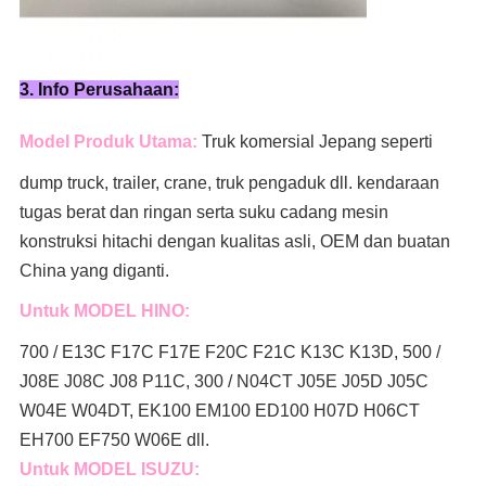
3. Info Perusahaan:
Model Produk Utama:
Truk komersial Jepang seperti
dump truck, trailer, crane, truk pengaduk
dll. kendaraan
tugas berat dan ringan serta suku cadang mesin
konstruksi hitachi dengan kualitas asli, OEM dan buatan
China yang diganti.
Untuk MODEL HINO:
700 / E13C F17C F17E F20C F21C K13C K13D, 500 /
J08E J08C J08 P11C, 300 / N04CT J05E J05D J05C
W04E W04DT,
EK100 EM100 ED100 H07D H06CT
EH700 EF750 W06E dll.
Untuk MODEL ISUZU: