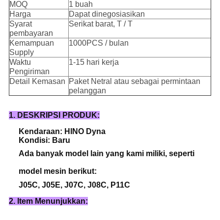
MOQ
1 buah
Harga
Dapat dinegosiasikan
Syarat
Serikat barat, T / T
pembayaran
Kemampuan
1000PCS / bulan
Supply
Waktu
1-15 hari kerja
Pengiriman
Detail Kemasan
Paket Netral atau sebagai permintaan
pelanggan
1. DESKRIPSI PRODUK:
Kendaraan: HINO Dyna
Kondisi: Baru
Ada banyak model lain yang kami miliki, seperti
model mesin berikut:
J05C, J05E, J07C, J08C, P11C
2. Item Menunjukkan: