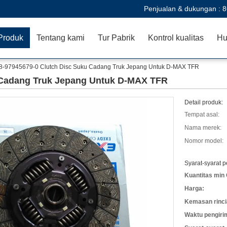
Penjualan & dukungan :
8
Produk
Tentang kami
Tur Pabrik
Kontrol kualitas
Hu
8-97945679-0 Clutch Disc Suku Cadang Truk Jepang Untuk D-MAX TFR
 Cadang Truk Jepang Untuk D-MAX TFR
Detail produk:
Tempat asal:
Nama merek:
Nomor model:
Syarat-syarat 
Kuantitas min 
Harga:
Kemasan rinci
Waktu pengiri