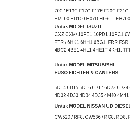
700 / E13C F17C F17E F20C F21C 
EM100 ED100 H07D H06CT EH700 
Untuk MODEL ISUZU:
CXZ CXM/ 10PE1 10PD1 10PC1 6W
FTR / 6HK1 6HH1 6BG1, FRR FSR
4BC2 4BE1 4HL1 4HE1T 4KH1, TFR
Untuk MODEL MITSUBISHI:
FUSO FIGHTER & CANTERS
6D14 6D15 6D16 6D17 6D22 6D24 
4D32 4D33 4D34 4D35 4M40 4M41 
Untuk MODEL NISSAN UD DIESE
CW520 / RF8, CW536 / RG8, RD8, RE