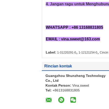
4. Jangan ragu untuk Menghubungi
WHATSAPP : +86 13168831805
EMAIL : vina.sweet@163.com
,
,
Label:
1-31220291-0
1-12121154-0
Cincin
Rincian kontak
Guangzhou Shunzheng Technology
Co., Ltd
Kontak Person:
Vina.sweet
Tel:
+8613168831805