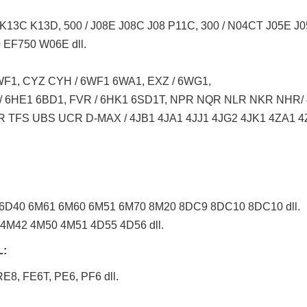
K13C K13D, 500 / J08E J08C J08 P11C, 300 / N04CT J05E 
EF750 W06E dll.
F1, CYZ CYH / 6WF1 6WA1, EXZ / 6WG1,
 / 6HE1 6BD1, FVR / 6HK1 6SD1T, NPR NQR NLR NKR NHR
 TFS UBS UCR D-MAX / 4JB1 4JA1 4JJ1 4JG2 4JK1 4ZA1 4Z
6D40 6M61 6M60 6M51 6M70 8M20 8DC9 8DC10 8DC10 dll.
4M42 4M50 4M51 4D55 4D56 dll.
L:
8, FE6T, PE6, PF6 dll.