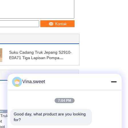
Kontak
Suku Cadang Truk Jepang S2910-
E0A71 Tiga Lapisan Pompa
Kompresor Udara Assy Untuk
HINO 700 Profia E13C Merek
HNTC
Vina.sweet
7:04 PM
Good day, what product are you looking 
Truk
Bagian truk Jepang
for?
t
Filter minyak mesin
pot
15613-EV043