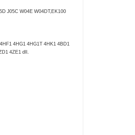
J05D J05C W04E W04DT,
EK100
/ 4HF1 4HG1 4HG1T 4HK1 4BD1
D1 4ZE1 dll.