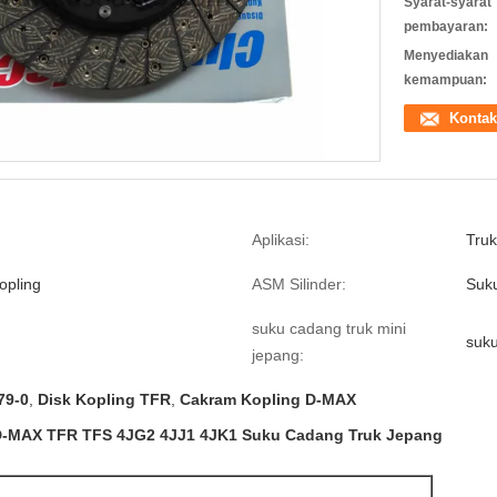
Syarat-syarat
pembayaran:
Menyediakan
kemampuan:
Kontak
Aplikasi:
Truk
opling
ASM Silinder:
Suk
suku cadang truk mini
suku
jepang:
79-0
,
Disk Kopling TFR
,
Cakram Kopling D-MAX
 D-MAX TFR TFS 4JG2 4JJ1 4JK1 Suku Cadang Truk Jepang