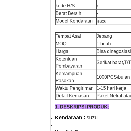
/
kode H/S
/
Berat Bersih
Model Kendaraan
isuzu
Tempat Asal
Jepang
MOQ
1 buah
Harga
Bisa dinegosias
Ketentuan
Serikat barat,T/T
Pembayaran
Kemampuan
1000PCS/bulan
Pasokan
Waktu Pengiriman
1-15 hari kerja
Detail Kemasan
Paket Netral at
1. DESKRIPSI PRODUK:
Kendaraan :
isuzu