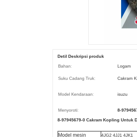
Detil Deskripsi produk
Bahan:
Logam
Suku Cadang Truk:
Cakram K
Model Kendaraan:
isuzu
Menyoroti:
8-979456
8-97945679-0 Cakram Kopling Untuk
Model mesin
4JG2 4JJ1 4JK1