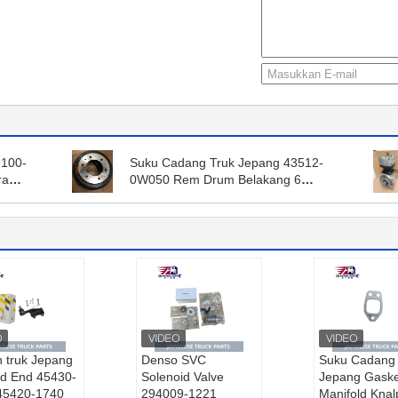
9100-
Suku Cadang Truk Jepang 43512-
ra
0W050 Rem Drum Belakang 6
ER
Lubang Untuk HINO 300 Dutro
N04C/N04CT
n truk Jepang
Denso SVC
Suku Cadang 
od End 45430-
Solenoid Valve
Jepang Gaske
45420-1740
294009-1221
Manifold Knal