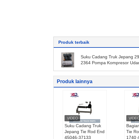
Produk terbaik
Suku Cadang Truk Jepang 2
2364 Pompa Kompresor Uda
Assy Untuk HINO 500 RANG
J08CT / J08C L Merek HNTC
Produk lainnya
Suku Cadang Truk
Bagia
Jepang Tie Rod End
Tie R
45046-37133
1740 