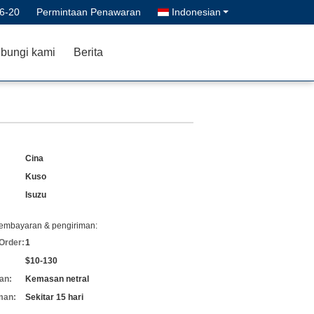
6-20
Permintaan Penawaran
Indonesian
bungi kami
Berita
Cina
Kuso
Isuzu
pembayaran & pengiriman:
Order:
1
$10-130
an:
Kemasan netral
man:
Sekitar 15 hari