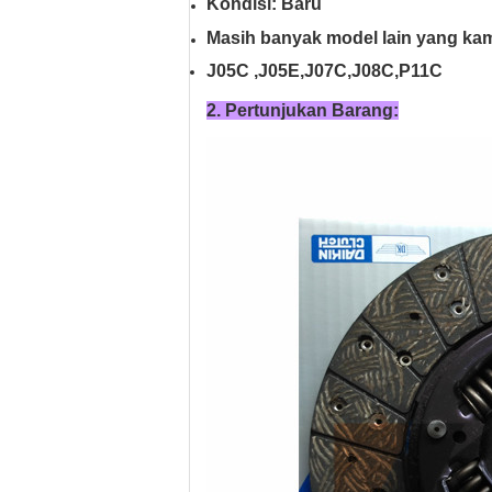
Kondisi: Baru
Masih banyak model lain yang kami 
J05C ,J05E,J07C,J08C,P11C
2. Pertunjukan Barang: