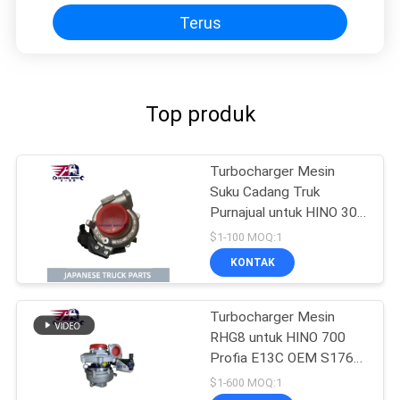
Terus
Top produk
Turbocharger Mesin
Suku Cadang Truk
Purnajual untuk HINO 300
J05E N04C GT2263KL
$1-100 MOQ:1
OEM 17201-E0896
KONTAK
17201-E0892 17201-
E0893
Turbocharger Mesin
RHG8 untuk HINO 700
Profia E13C OEM S1760-
E0102 S1760-E0M10
$1-600 MOQ:1
S1760-E0101