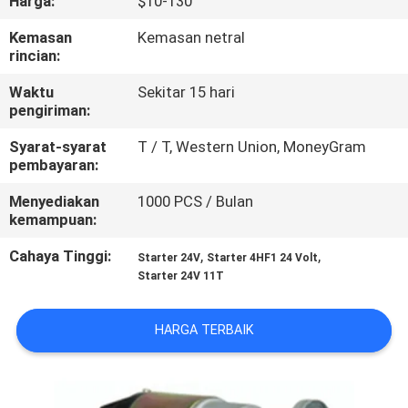
Harga:
$10-130
KUALITAS
Kemasan
Kemasan netral
rincian:
HUBUNGI
Waktu
Sekitar 15 hari
KAMI
pengiriman:
Syarat-syarat
T / T, Western Union, MoneyGram
BERITA
pembayaran:
Menyediakan
1000 PCS / Bulan
PERMINTAAN
kemampuan:
PENAWARAN
Cahaya Tinggi:
,
,
Starter 24V
Starter 4HF1 24 Volt
Starter 24V 11T
SITEMAP
HARGA TERBAIK
PRIVACY
POLICY