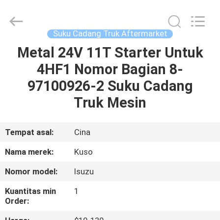
Guangzhou
Shunzheng
Technology
Co.,
Ltd.
Suku Cadang Truk Aftermarket
All
Rights
Reserved.
Metal 24V 11T Starter Untuk
RUMAH
4HF1 Nomor Bagian 8-
PRODUK
97100926-2 Suku Cadang
Truk Mesin
TENTANG
KAMI
Tempat asal:
Cina
Nama merek:
Kuso
TUR
Nomor model:
Isuzu
PABRIK
Kuantitas min
1
Order:
KONTROL