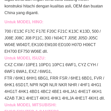
konstruksi hitachi dengan kualitas asli, OEM dan buatan
China yang diganti.
Untuk MODEL HINO:
700 / E13C F17C F17E F20C F21C K13C K13D, 500 /
J08E J08C J08 P11C, 300 / N04CT J05E J05D J05C
W04E W04DT,
EK100 EM100 ED100 H07D H06CT
EH700 EF750 W06E dll.
Untuk MODEL ISUZU:
CXZ CXM / 10PE1 10PD1 10PC1 6WF1, CYZ CYH /
6WF1 6WA1, EXZ / 6WG1,
FTR / 6HK1 6HH1 6BG1, FRR FSR / 6HE1 6BD1, FVR /
6HK1 6SD1T, NPR NQR NLR NKR NHR / 4HF1 4HG1
4HG1T 4HK1 4BD1 4BC2 4BE1 4HLJA1 4HE1T 4KH1
4ZAB TJK1 4HE1T 4KH1 4HK1 4HLJA 4HE1T 4KH1 dll.
Untuk MODEL MITSUBISHI: