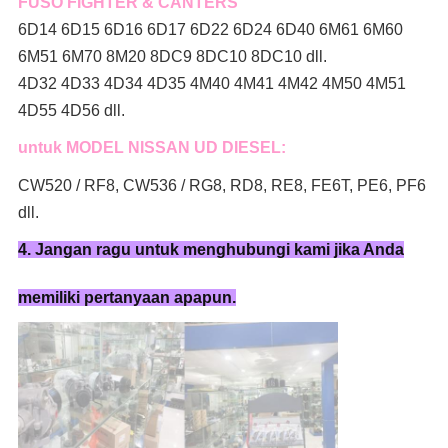
FUSO FIGHTER & CANTERS
6D14 6D15 6D16 6D17 6D22 6D24 6D40 6M61 6M60
6M51 6M70 8M20 8DC9 8DC10 8DC10 dll.
4D32 4D33 4D34 4D35 4M40 4M41 4M42 4M50 4M51
4D55 4D56 dll.
untuk MODEL NISSAN UD DIESEL:
CW520 / RF8, CW536 / RG8, RD8, RE8, FE6T, PE6, PF6
dll.
4. Jangan ragu untuk menghubungi kami jika Anda
memiliki pertanyaan apapun.