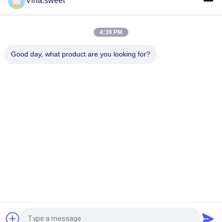
Vina.sweet
Suku Cadang Truk Mesin 24V 11T Starter 6WA1 6WG1
4:39 PM
Suku Cadang Truk Aftermarket Mitsubishi 8DC9 Mitsubishi
Flywheel
Good day, what product are you looking for?
Bad Request
Semua
Suku Cadang Truk 
Bagian Truk Jepang
Aftermarket
Suku Cadang Truk
Hino 700 Parts
Suku Cadang Hino 
Hino 300 Bagian
500
Suku Cadang Mesin 
Suku Cadang Rem 
Hino
Hino
Quote request suatu