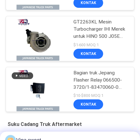
KONTAK
GT2263KL Mesin
Turbocharger IHI Merek
untuk HINO 500 J05E
N04CT OEM 17201-
$1-600 MOQ:1
E0747 17201-E0741
KONTAK
17201-E0742
Bagian truk Jepang
Flasher Relay 066500-
3720/1-83470060-0
untuk Isuzu NPR FTR
$10-$800 MOQ:1
FSR 4HK1 6HK1 Bagian
KONTAK
truk Isuzu
Suku Cadang Truk Aftermarket
Suku Cadang Truk Aftermarket Mesin 4D33 Crankshaft