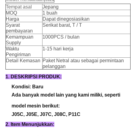
Tempat asal
Jepang
MOQ
1 buah
Harga
Dapat dinegosiasikan
Syarat
Serikat barat, T / T
pembayaran
Kemampuan
1000PCS / bulan
Supply
Waktu
1-15 hari kerja
Pengiriman
Detail Kemasan
Paket Netral atau sebagai permintaan
pelanggan
1. DESKRIPSI PRODUK:
Kondisi: Baru
Ada banyak model lain yang kami miliki, seperti
model mesin berikut:
J05C, J05E, J07C, J08C, P11C
2. Item Menunjukkan: