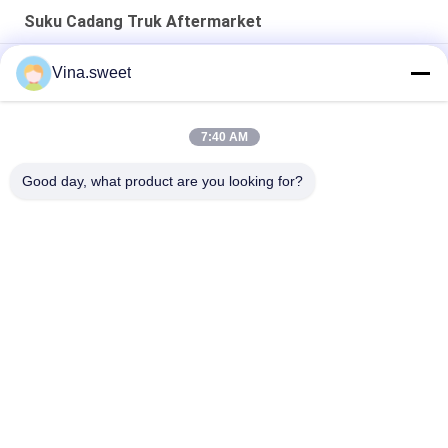
Suku Cadang Truk Aftermarket
Suku Cadang Truk Aftermarket Mesin 4D33 Crankshaft
Vina.sweet
Suku Cadang Truk Mesin 24V 11T Starter 6WA1 6WG1
7:40 AM
Suku Cadang Truk Aftermarket Mitsubishi 8DC9 Mitsubishi
Flywheel
Good day, what product are you looking for?
Bad Request
Semua
Suku Cadang Truk 
Bagian Truk Jepang
Aftermarket
Suku Cadang Truk
Hino 700 Parts
Suku Cadang Hino 
Hino 300 Bagian
500