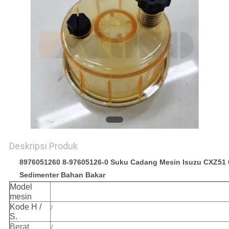
Deskripsi Produk
8976051260 8-97605126-0 Suku Cadang Mesin Isuzu CXZ51
Sedimenter Bahan Bakar
Model
mesin
Kode H /
/
S.
Berat
/