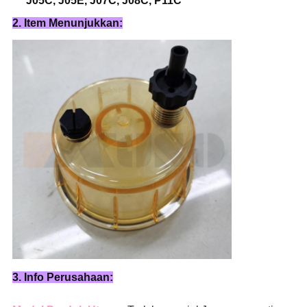
J05C, J05E, J07C, J08C, P11C
2. Item Menunjukkan:
3. Info Perusahaan: