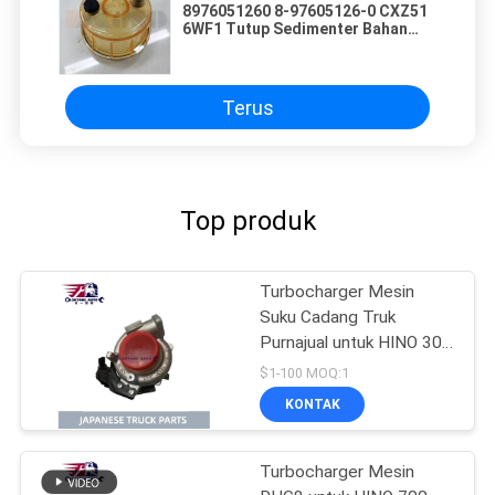
8976051260 8-97605126-0 CXZ51
6WF1 Tutup Sedimenter Bahan
Bakar
Terus
Top produk
Turbocharger Mesin
Suku Cadang Truk
Purnajual untuk HINO 300
J05E N04C GT2263KL
$1-100 MOQ:1
OEM 17201-E0896
KONTAK
17201-E0892 17201-
E0893
Turbocharger Mesin