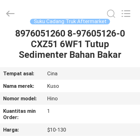
Guangzhou
Shunzheng
Technology
Co.,
Ltd.
Suku Cadang Truk Aftermarket
All
Rights
Reserved.
8976051260 8-97605126-0
RUMAH
CXZ51 6WF1 Tutup
PRODUK
Sedimenter Bahan Bakar
TENTANG
Tempat asal:
Cina
KAMI
Nama merek:
Kuso
Nomor model:
Hino
TUR
Kuantitas min
1
PABRIK
Order:
Harga:
$10-130
KONTROL