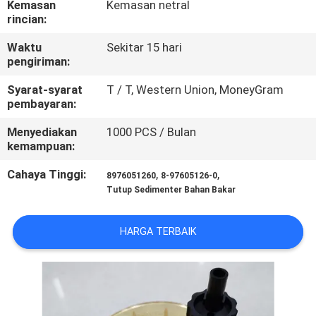
Kemasan
Kemasan netral
KUALITAS
rincian:
Waktu
Sekitar 15 hari
HUBUNGI
pengiriman:
KAMI
Syarat-syarat
T / T, Western Union, MoneyGram
pembayaran:
BERITA
Menyediakan
1000 PCS / Bulan
kemampuan:
PERMINTAAN
Cahaya Tinggi:
,
,
8976051260
8-97605126-0
PENAWARAN
Tutup Sedimenter Bahan Bakar
HARGA TERBAIK
SITEMAP
PRIVACY
POLICY