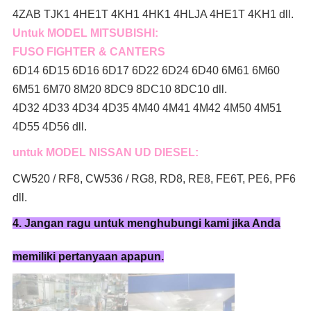
4ZAB TJK1 4HE1T 4KH1 4HK1 4HLJA 4HE1T 4KH1 dll.
Untuk MODEL MITSUBISHI:
FUSO FIGHTER & CANTERS
6D14 6D15 6D16 6D17 6D22 6D24 6D40 6M61 6M60
6M51 6M70 8M20 8DC9 8DC10 8DC10 dll.
4D32 4D33 4D34 4D35 4M40 4M41 4M42 4M50 4M51
4D55 4D56 dll.
untuk MODEL NISSAN UD DIESEL:
CW520 / RF8, CW536 / RG8, RD8, RE8, FE6T, PE6, PF6
dll.
4. Jangan ragu untuk menghubungi kami jika Anda
memiliki pertanyaan apapun.