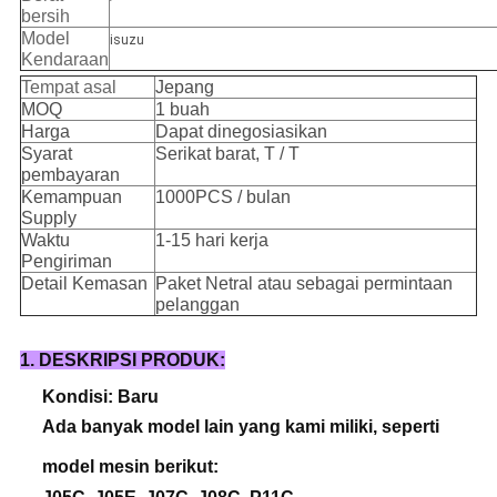
bersih
Model
isuzu
Kendaraan
Tempat asal
Jepang
MOQ
1 buah
Harga
Dapat dinegosiasikan
Syarat
Serikat barat, T / T
pembayaran
Kemampuan
1000PCS / bulan
Supply
Waktu
1-15 hari kerja
Pengiriman
Detail Kemasan
Paket Netral atau sebagai permintaan
pelanggan
1. DESKRIPSI PRODUK:
Kondisi: Baru
Ada banyak model lain yang kami miliki, seperti
model mesin berikut: