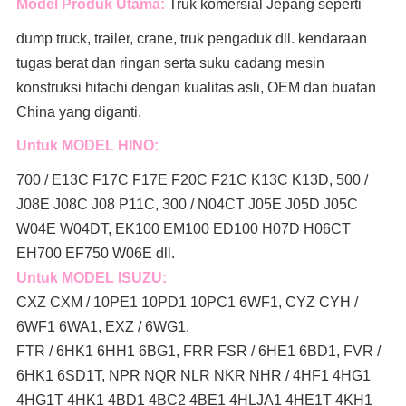
Model Produk Utama:
Truk komersial Jepang seperti
dump truck, trailer, crane, truk pengaduk
dll. kendaraan
tugas berat dan ringan serta suku cadang mesin
konstruksi hitachi dengan kualitas asli, OEM dan buatan
China yang diganti.
Untuk MODEL HINO:
700 / E13C F17C F17E F20C F21C K13C K13D, 500 /
J08E J08C J08 P11C, 300 / N04CT J05E J05D J05C
W04E W04DT,
EK100 EM100 ED100 H07D H06CT
EH700 EF750 W06E dll.
Untuk MODEL ISUZU:
CXZ CXM / 10PE1 10PD1 10PC1 6WF1, CYZ CYH /
6WF1 6WA1, EXZ / 6WG1,
FTR / 6HK1 6HH1 6BG1, FRR FSR / 6HE1 6BD1, FVR /
6HK1 6SD1T, NPR NQR NLR NKR NHR / 4HF1 4HG1
4HG1T 4HK1 4BD1 4BC2 4BE1 4HLJA1 4HE1T 4KH1