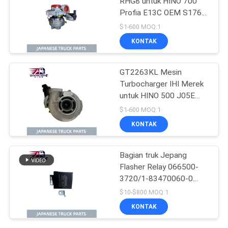
RHG8 untuk HINO 700
Profia E13C OEM S1760-
E0102 S1760-E0M10
$1-600 MOQ:1
S1760-E0101
KONTAK
GT2263KL Mesin
Turbocharger IHI Merek
untuk HINO 500 J05E
N04CT OEM 17201-
$1-600 MOQ:1
E0747 17201-E0741
KONTAK
17201-E0742
Bagian truk Jepang
Flasher Relay 066500-
3720/1-83470060-0
untuk Isuzu NPR FTR
$10-$800 MOQ:1
FSR 4HK1 6HK1 Bagian
KONTAK
truk Isuzu